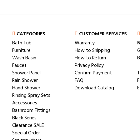
CATEGORIES
CUSTOMER SERVICES
Bath Tub
Warranty
N
Furniture
How to Shipping
6
Wash Basin
How to Return
B
Faucet
Privacy Policy
Shower Panel
Confirm Payment
T
Rain Shower
FAQ
F
Hand Shower
Download Catalog
E
Rinsing Spray Sets
Accessories
Bathroom Fittings
Black Series
Clearance SALE
Special Order