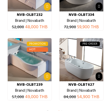
NVB-OLBT232
NVB-OLBT334
Brand | Novabath
Brand | Novabath
48,000 THB
59,900 THB
52,800
72,900
PROMOTION
PRE-ORDER
HOT!
NVB-OLBT239
NVB-OLBT627
Brand | Novabath
Brand | Novabath
49,000 THB
54,900 THB
57,000
84,000