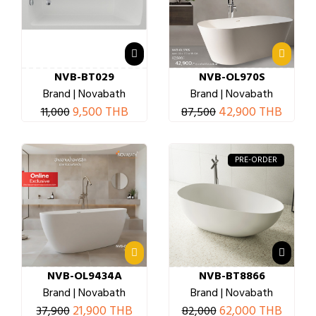
NVB-BT029
NVB-OL970S
Brand | Novabath
Brand | Novabath
9,500 THB
42,900 THB
11,000
87,500
PRE-ORDER
NVB-OL9434A
NVB-BT8866
Brand | Novabath
Brand | Novabath
21,900 THB
62,000 THB
37,900
82,000