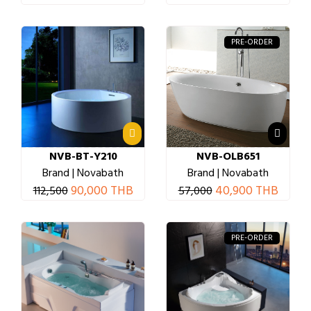
PRE-ORDER
NVB-BT-Y210
NVB-OLB651
Brand | Novabath
Brand | Novabath
90,000 THB
40,900 THB
112,500
57,000
PRE-ORDER