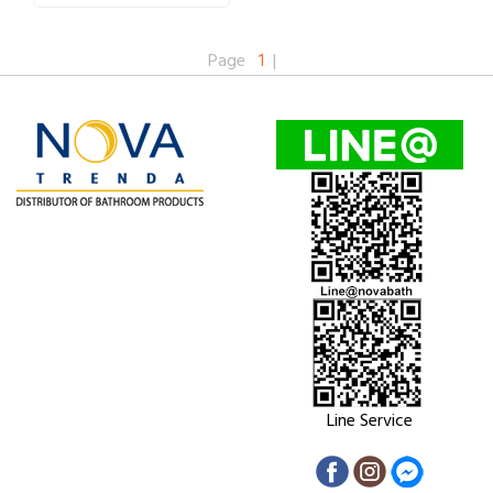
Page
1
|
Line Service