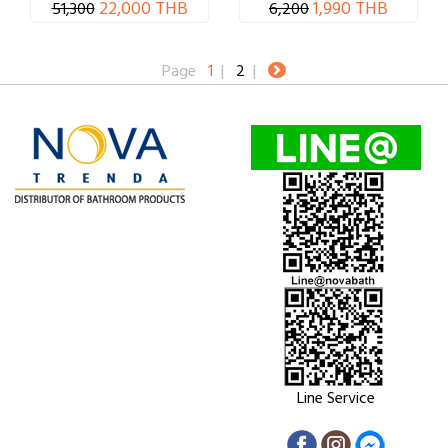
22,000 THB
1,990 THB
51,300
6,200
Page
1
|
2
|
Line Service