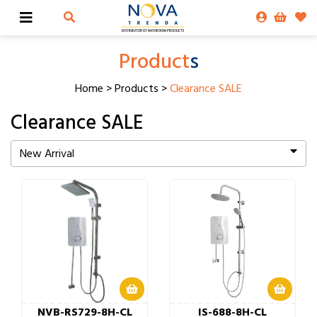
Product
s
Home
>
Products
>
Clearance SALE
Clearance SALE
New Arrival
NVB-RS729-8H-CL
IS-688-8H-CL