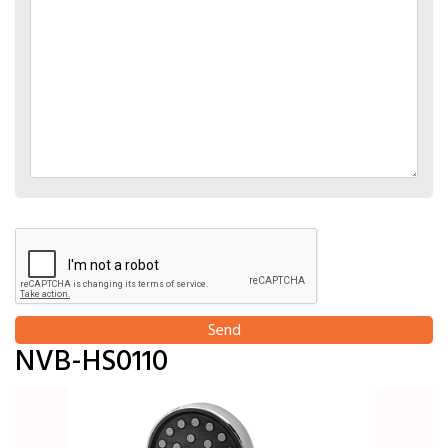
Send
NVB-HS0110