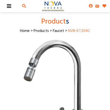
Product
s
Home
>
Products
>
Faucet
>
NVB-KT204C