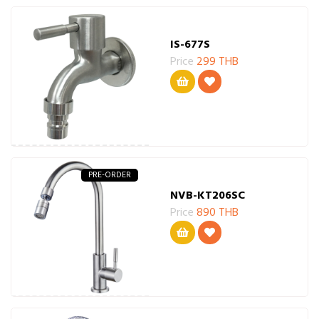
IS-677S
Price
299 THB
PRE-ORDER
NVB-KT206SC
Price
890 THB