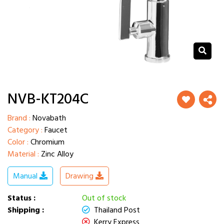
NVB-KT204C
Brand :
Novabath
Category :
Faucet
Color :
Chromium
Material :
Zinc Alloy
Manual
Drawing
Status :
Out of stock
Shipping :
Thailand Post
Kerry Express