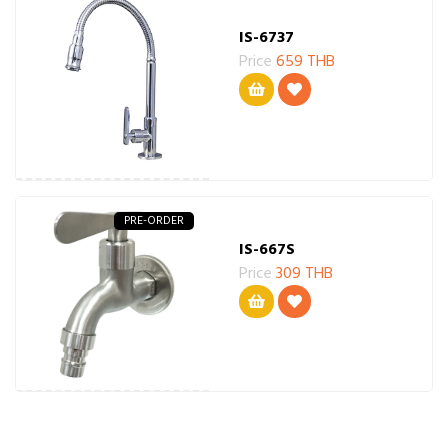
IS-6737
Price
659 THB
PRE-ORDER
IS-667S
Price
309 THB