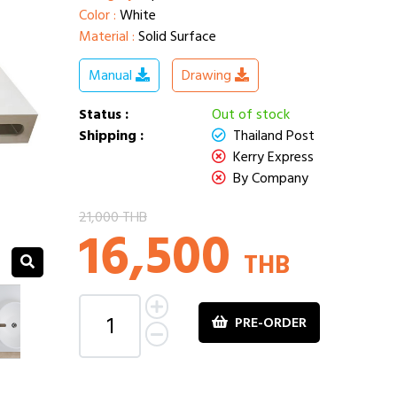
Color :
White
Material :
Solid Surface
Manual
Drawing
Status :
Out of stock
Shipping :
Thailand Post
Kerry Express
By Company
21,000 THB
16,500
THB
PRE-ORDER