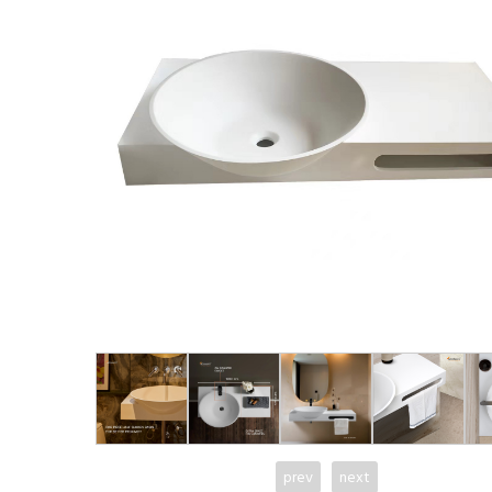
prev
next