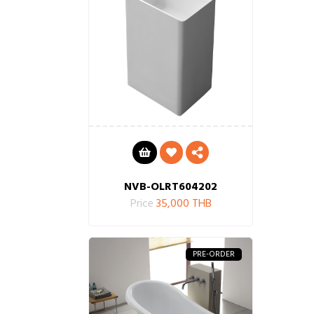
NVB-OLRT604202
Price
35,000 THB
PRE-ORDER