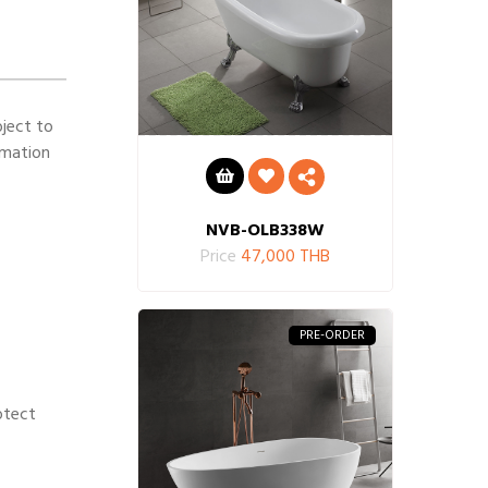
bject to
rmation
NVB-OLB338W
Price
47,000 THB
PRE-ORDER
otect