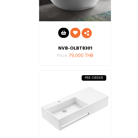
NVB-OLBT8301
Price
79,000 THB
PRE-ORDER