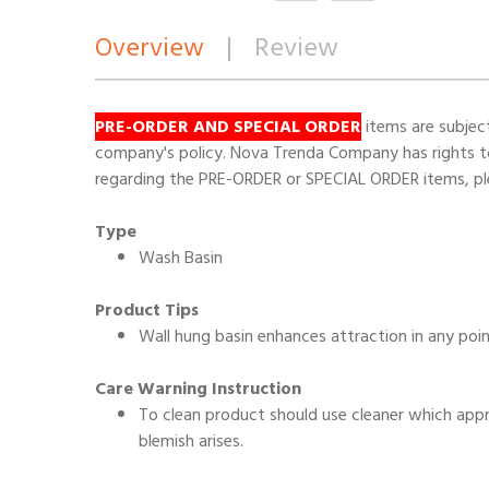
Overview
|
Review
PRE-ORDER AND SPECIAL ORDER
items are subjec
company's policy. Nova Trenda Company has rights to 
regarding the PRE-ORDER or SPECIAL ORDER items, ple
Type
Wash Basin
Product Tips
Wall hung basin enhances attraction in any poi
Care Warning Instruction
To clean product should use cleaner which appro
blemish arises.