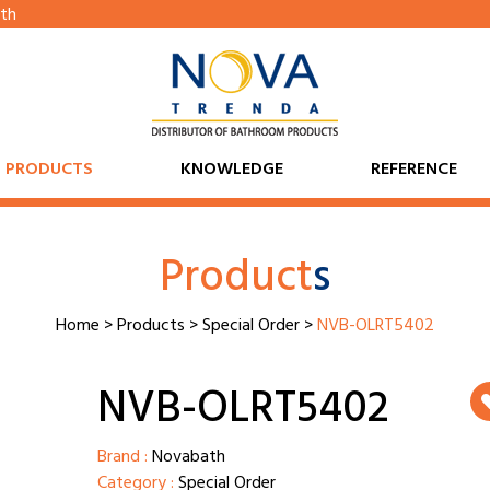
th
PRODUCTS
KNOWLEDGE
REFERENCE
Product
s
Home
>
Products
>
Special Order
>
NVB-OLRT5402
NVB-OLRT5402
Brand :
Novabath
Category :
Special Order