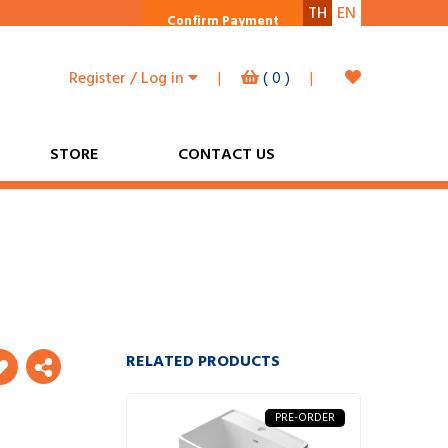
TH
EN
Confirm Payment
Register / Log in
|
(
0
)
|
STORE
CONTACT US
RELATED PRODUCTS
PRE-ORDER