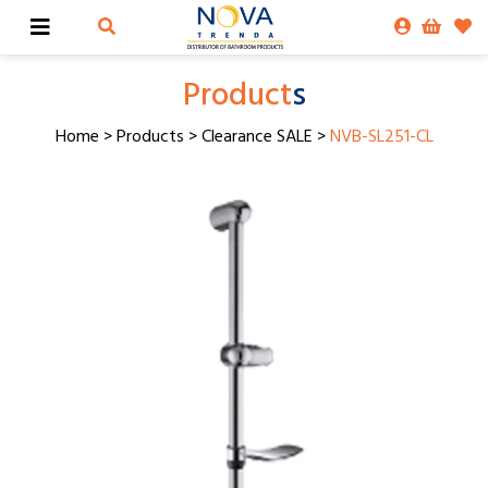
Product
s
Home
>
Products
>
Clearance SALE
>
NVB-SL251-CL